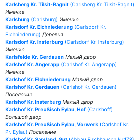
Karlsberg Kr. Tilsit-Ragnit
(Carlsberg Kr. Tilsit-Ragnit)
Имение
Karlsburg
(Carlsburg)
Имение
Karlsdorf Kr. Elchniederung
(Carlsdorf Kr.
Elchniederung)
Деревня
Karlsdorf Kr. Insterburg
(Carlsdorf Kr. Insterburg)
Имение
Karlsfelde Kr. Gerdauen
Малый двор
Karlshof Kr. Angerapp
(Carlshof Kr. Angerapp)
Имение
Karlshof Kr. Elchniederung
Малый двор
Karlshof Kr. Gerdauen
(Carlshof Kr. Gerdauen)
Поселение
Karlshof Kr. Insterburg
Малый двор
Karlshof Kr. Preußisch Eylau, Hof
(Carlshoff)
Большой двор
Karlshof Kr. Preußisch Eylau, Vorwerk
(Carlshof Kr.
Pr. Eylau)
Поселение
Karlshof Kr. Samland, Gut
(Abbau Fischhausen Nr.173)