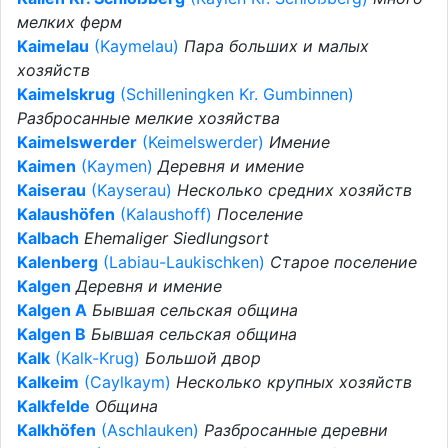
мелких ферм
Kaimelau
(Kaymelau)
Пара больших и малых
хозяйств
Kaimelskrug
(Schilleningken Kr. Gumbinnen)
Разбросанные мелкие хозяйства
Kaimelswerder
(Keimelswerder)
Имение
Kaimen
(Kaymen)
Деревня и имение
Kaiserau
(Kayserau)
Несколько средних хозяйств
Kalaushöfen
(Kalaushoff)
Поселение
Kalbach
Ehemaliger Siedlungsort
Kalenberg
(Labiau-Laukischken)
Старое поселение
Kalgen
Деревня и имение
Kalgen A
Бывшая сельская община
Kalgen B
Бывшая сельская община
Kalk
(Kalk-Krug)
Большой двор
Kalkeim
(Caylkaym)
Несколько крупных хозяйств
Kalkfelde
Община
Kalkhöfen
(Aschlauken)
Разбросанные деревни