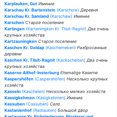
Karplauken, Gut
Имение
Karschau Kr. Bartenstein
(Karschow)
Деревня
Karschau Kr. Samland
(Karschaw)
Имение
Karschen
Старое поселение
Kartingen
(Karteningken Kr. Tilsit-Ragnit)
Два очень
крупных хозяйства
Kartzauningken
Старое поселение
Kaschen Kr. Goldap
(Kaschemeken)
Разбросанные
деревни
Kaschen Kr. Tilsit-Ragnit
(Kackscheiten)
Два очень
крупных хозяйства
Kaserne Althof-Insterburg
Ehemalige Kaserne
Kaspershöfen
(Caspershöfen)
Несколько крупных
хозяйств
Kasseln
(Kaschelen)
Несколько мелких хозяйств
Kassigkehmen
(Kasigkehmen)
Имение
Kassuben
(Cassuben)
Село
Kastanienhof
(Radlauken)
Большой двор
Kastaunen Kr. Elchniederung, Försterei und