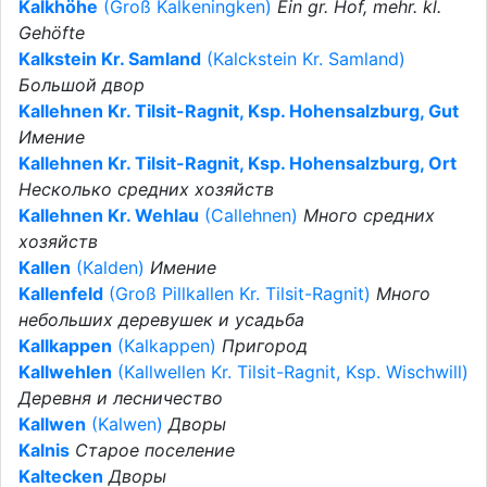
Kalkhöhe
(Groß Kalkeningken)
Ein gr. Hof, mehr. kl.
Gehöfte
Kalkstein Kr. Samland
(Kalckstein Kr. Samland)
Большой двор
Kallehnen Kr. Tilsit-Ragnit, Ksp. Hohensalzburg, Gut
Имение
Kallehnen Kr. Tilsit-Ragnit, Ksp. Hohensalzburg, Ort
Несколько средних хозяйств
Kallehnen Kr. Wehlau
(Callehnen)
Много средних
хозяйств
Kallen
(Kalden)
Имение
Kallenfeld
(Groß Pillkallen Kr. Tilsit-Ragnit)
Много
небольших деревушек и усадьба
Kallkappen
(Kalkappen)
Пригород
Kallwehlen
(Kallwellen Kr. Tilsit-Ragnit, Ksp. Wischwill)
Деревня и лесничество
Kallwen
(Kalwen)
Дворы
Kalnis
Старое поселение
Kaltecken
Дворы