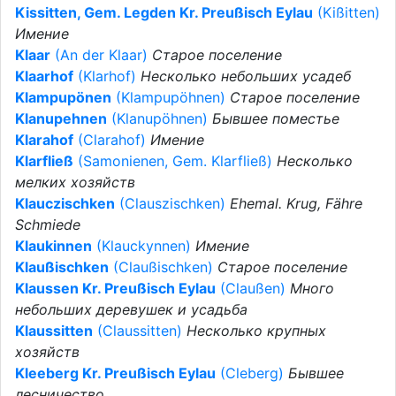
Kissitten, Gem. Legden Kr. Preußisch Eylau
(Kißitten)
Имение
Klaar
(An der Klaar)
Старое поселение
Klaarhof
(Klarhof)
Несколько небольших усадеб
Klampupönen
(Klampupöhnen)
Старое поселение
Klanupehnen
(Klanupöhnen)
Бывшее поместье
Klarahof
(Clarahof)
Имение
Klarfließ
(Samonienen, Gem. Klarfließ)
Несколько
мелких хозяйств
Klauczischken
(Clauszischken)
Ehemal. Krug, Fähre
Schmiede
Klaukinnen
(Klauckynnen)
Имение
Klaußischken
(Claußischken)
Старое поселение
Klaussen Kr. Preußisch Eylau
(Claußen)
Много
небольших деревушек и усадьба
Klaussitten
(Claussitten)
Несколько крупных
хозяйств
Kleeberg Kr. Preußisch Eylau
(Cleberg)
Бывшее
лесничество