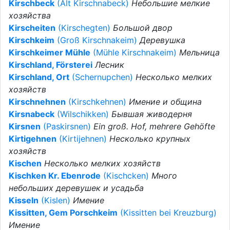
Kirschbeck
(Alt Kirschnabeck)
Небольшие мелкие
хозяйства
Kirscheiten
(Kirschegten)
Большой двор
Kirschkeim
(Groß Kirschnakeim)
Деревушка
Kirschkeimer Mühle
(Mühle Kirschnakeim)
Мельница
Kirschland, Försterei
Лесник
Kirschland, Ort
(Schernupchen)
Несколько мелких
хозяйств
Kirschnehnen
(Kirschkehnen)
Имение и община
Kirsnabeck
(Wilschikken)
Бывшая живодерня
Kirsnen
(Paskirsnen)
Ein groß. Hof, mehrere Gehöfte
Kirtigehnen
(Kirtijehnen)
Несколько крупных
хозяйств
Kischen
Несколько мелких хозяйств
Kischken Kr. Ebenrode
(Kischcken)
Много
небольших деревушек и усадьба
Kisseln
(Kislen)
Имение
Kissitten, Gem Porschkeim
(Kissitten bei Kreuzburg)
Имение