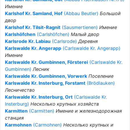
Имение
Karlshof Kr. Samland, Hof
(Abbau Beutler)
Большой
двор
Karlshof Kr. Tilsit-Ragnit
(Sausmertienen)
Имение
Karlshöfchen
(Carlshöfchen)
Малый двор
Karlsrode Kr. Labiau
(Carlsrode)
Деревня
Karlswalde Kr. Angerapp
(Carlswalde Kr. Angerapp)
Имение
Karlswalde Kr. Gumbinnen, Försterei
(Carlswalde Kr.
Gumbinnen)
Лесник
Karlswalde Kr. Gumbinnen, Vorwerk
Поселение
Karlswalde Kr. Insterburg, Forstamt
(Brödlauken)
Лесничество
Karlswalde Kr. Insterburg, Ort
(Carlswalde Kr.
Insterburg)
Несколько крупных хозяйств
Karmitten
(Carmitten)
Имение и железнодорожная
станция
Karmohnen
(Carmohnen)
Несколько крупных и