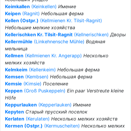
Keimkallen
(Keinkellen)
Имение
Keipen
(Ragnit)
Небольшая ферма
Kellen (Ostpr.)
(Kellmienen Kr. Tilsit-Ragnit)
Небольшие мелкие хозяйства
Kellerischken Kr. Tilsit-Ragnit
(Kellnerischken)
Дворы
Kellermühle
(Linkehnensche Mühle)
Водяная
мельница
Kellmen
(Kellmienen Kr. Angerapp)
Несколько
мелких хозяйств
Kelmkeim
(Kellenkeim)
Небольшая ферма
Kemsen
(Kembsen)
Небольшая ферма
Kemsie
(Kimsie)
Поселение
Keppen
(Groß Puskeppeln)
Ein paar Verstreute kleine
Höfe
Keppurlauken
(Kepperlauken)
Имение
Kepyten
Старый прусский поселок
Kerlaten
(Kerulaten)
Несколько мелких хозяйств
Kermen (Ostpr.)
(Kermuscheiten)
Несколько мелких