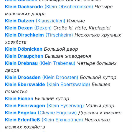
Klein Dachsrode
(Klein Obscherninken)
Четыре
маленьких двора
Klein Datzen
(Klauszicken)
Имение
Klein Dexen
(Dexen)
Große kl. Höfe, Kirchspiel
Klein Dirschkeim
(Tirschkeim)
Несколько крупных
хозяйств
Klein Döbnicken
Большой двор
Klein Draupchen
Бывшая живодерня
Klein Drebnau
(Klein Trabenau)
Четыре больших
двора
Klein Droosden
(Klein Droosten)
Большой хутор
Klein Eberswalde
(Klein Ebertswalde)
Бывшее
поместье
Klein Eichen
Бывший хутор
Klein Eiserwagen
(Klein Eyserwag)
Малый двор
Klein Engelau
(Cleyne Engelaw)
Деревня и имение
Klein Erlenfließ
(Klein Elxnupönen)
Несколько
мелких хозяйств