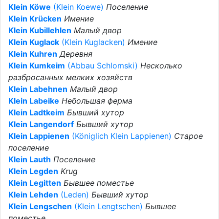
Klein Köwe
(Klein Koewe)
Поселение
Klein Krücken
Имение
Klein Kubillehlen
Малый двор
Klein Kuglack
(Klein Kuglacken)
Имение
Klein Kuhren
Деревня
Klein Kumkeim
(Abbau Schlomski)
Несколько
разбросанных мелких хозяйств
Klein Labehnen
Малый двор
Klein Labeike
Небольшая ферма
Klein Ladtkeim
Бывший хутор
Klein Langendorf
Бывший хутор
Klein Lappienen
(Königlich Klein Lappienen)
Старое
поселение
Klein Lauth
Поселение
Klein Legden
Krug
Klein Legitten
Бывшее поместье
Klein Lehden
(Leden)
Бывший хутор
Klein Lengschen
(Klein Lengtschen)
Бывшее
поместье