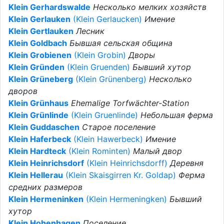
Klein Gerhardswalde
Несколько мелких хозяйств
Klein Gerlauken
(Klein Gerlaucken)
Имение
Klein Gertlauken
Лесник
Klein Goldbach
Бывшая сельская община
Klein Grobienen
(Klein Grobin)
Дворы
Klein Gründen
(Klein Gruenden)
Бывший хутор
Klein Grüneberg
(Klein Grünenberg)
Несколько
дворов
Klein Grünhaus
Ehemalige Torfwächter-Station
Klein Grünlinde
(Klein Gruenlinde)
Небольшая ферма
Klein Guddaschen
Старое поселение
Klein Haferbeck
(Klein Hawerbeck)
Имение
Klein Hardteck
(Klein Rominten)
Малый двор
Klein Heinrichsdorf
(Klein Heinrichsdorff)
Деревня
Klein Hellerau
(Klein Skaisgirren Kr. Goldap)
Ферма
средних размеров
Klein Hermeninken
(Klein Hermeningken)
Бывший
хутор
Klein Hohenhagen
Поселение