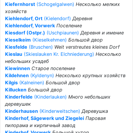
Kiefernhorst
(Schogelgalwen)
Несколько мелких
хозяйств
Kiehlendorf, Ort
(Kielendorf)
Деревня
Kiehlendorf, Vorwerk
Поселение
Kiesdorf (Ostpr.)
(Uschpiaunen)
Деревня и имение
Kieselkeim
(Kieselkehmen)
Большой двор
Kiesfelde
(Bruschen)
Weit verstreutes kleines Dorf
Kieslau
(Skieslauken Kr. Elchniederung)
Несколько
небольших усадеб
Kiewinnen
Старое поселение
Kildehnen
(Kyldenyn)
Несколько крупных хозяйств
Kilgis
(Kalneinen)
Большой двор
Killucken
Большой двор
Kinderfelde
(Kinderlauken)
Много небольших
деревушек
Kinderhausen
(Kinderweitschen)
Деревушка
Kinderhof, Sägewerk und Ziegelei
Паровая
пилорама и кирпичный завод
Kinderhof, Vorwerk
Большой хутор