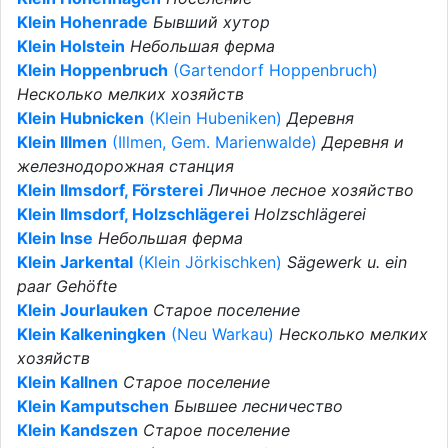
Klein Hohenrade
Бывший хутор
Klein Holstein
Небольшая ферма
Klein Hoppenbruch
(Gartendorf Hoppenbruch)
Несколько мелких хозяйств
Klein Hubnicken
(Klein Hubeniken)
Деревня
Klein Illmen
(Illmen, Gem. Marienwalde)
Деревня и
железнодорожная станция
Klein Ilmsdorf, Försterei
Личное лесное хозяйство
Klein Ilmsdorf, Holzschlägerei
Holzschlägerei
Klein Inse
Небольшая ферма
Klein Jarkental
(Klein Jörkischken)
Sägewerk u. ein
paar Gehöfte
Klein Jourlauken
Старое поселение
Klein Kalkeningken
(Neu Warkau)
Несколько мелких
хозяйств
Klein Kallnen
Старое поселение
Klein Kamputschen
Бывшее лесничество
Klein Kandszen
Старое поселение