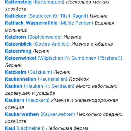
Kattensteig
(Kattenuppen)
Несколько мелких
хозяйств
Katticken
(Skaticken Kr. Tilsit-Ragnit)
Имение
Kattlack, Wassermühle
(Mühle Penken)
Водяная
мельница
Katzborn
(Sophienwalde)
Имение
Katzenblick
(Gottes-Anblick)
Имение и община
Katzenfang
Лесник
Katzenwinkel
(Wilpischen Kr. Gumbinnen (Försterei))
Лесник
Katzkeim
(Catzkaim)
Лесник
Kaukehnellen
(Kaukenellen)
Посёлок
Kauken
(Kiauken Kr. Gerdauen)
Много небольших
деревушек и усадьба
Kaukern
(Kauckern)
Имение и железнодорожная
станция
Kaukerwethen
(Kaukerwehten)
Несколько средних
хозяйств
Kaul
(Lachneinen)
Небольшая ферма