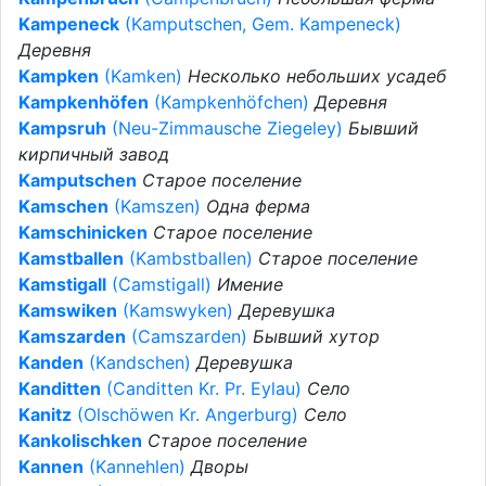
Kampeneck
(Kamputschen, Gem. Kampeneck)
Деревня
Kampken
(Kamken)
Несколько небольших усадеб
Kampkenhöfen
(Kampkenhöfchen)
Деревня
Kampsruh
(Neu-Zimmausche Ziegeley)
Бывший
кирпичный завод
Kamputschen
Старое поселение
Kamschen
(Kamszen)
Одна ферма
Kamschinicken
Старое поселение
Kamstballen
(Kambstballen)
Старое поселение
Kamstigall
(Camstigall)
Имение
Kamswiken
(Kamswyken)
Деревушка
Kamszarden
(Camszarden)
Бывший хутор
Kanden
(Kandschen)
Деревушка
Kanditten
(Canditten Kr. Pr. Eylau)
Село
Kanitz
(Olschöwen Kr. Angerburg)
Село
Kankolischken
Старое поселение
Kannen
(Kannehlen)
Дворы