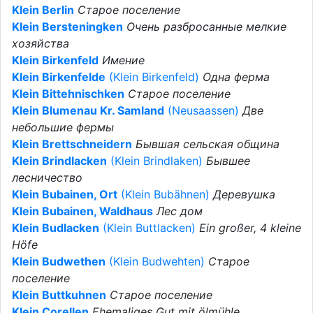
Klein Berlin
Старое поселение
Klein Bersteningken
Очень разбросанные мелкие
хозяйства
Klein Birkenfeld
Имение
Klein Birkenfelde
(Klein Birkenfeld)
Одна ферма
Klein Bittehnischken
Старое поселение
Klein Blumenau Kr. Samland
(Neusaassen)
Две
небольшие фермы
Klein Brettschneidern
Бывшая сельская община
Klein Brindlacken
(Klein Brindlaken)
Бывшее
лесничество
Klein Bubainen, Ort
(Klein Bubähnen)
Деревушка
Klein Bubainen, Waldhaus
Лес дом
Klein Budlacken
(Klein Buttlacken)
Ein großer, 4 kleine
Höfe
Klein Budwethen
(Klein Budwehten)
Старое
поселение
Klein Buttkuhnen
Старое поселение
Klein Corellen
Ehemaliges Gut mit ölmühle