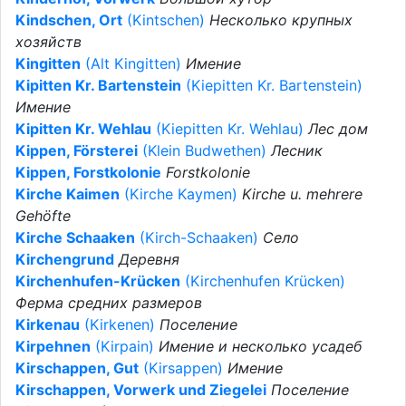
Kindschen, Ort
(Kintschen)
Несколько крупных
хозяйств
Kingitten
(Alt Kingitten)
Имение
Kipitten Kr. Bartenstein
(Kiepitten Kr. Bartenstein)
Имение
Kipitten Kr. Wehlau
(Kiepitten Kr. Wehlau)
Лес дом
Kippen, Försterei
(Klein Budwethen)
Лесник
Kippen, Forstkolonie
Forstkolonie
Kirche Kaimen
(Kirche Kaymen)
Kirche u. mehrere
Gehöfte
Kirche Schaaken
(Kirch-Schaaken)
Село
Kirchengrund
Деревня
Kirchenhufen-Krücken
(Kirchenhufen Krücken)
Ферма средних размеров
Kirkenau
(Kirkenen)
Поселение
Kirpehnen
(Kirpain)
Имение и несколько усадеб
Kirschappen, Gut
(Kirsappen)
Имение
Kirschappen, Vorwerk und Ziegelei
Поселение