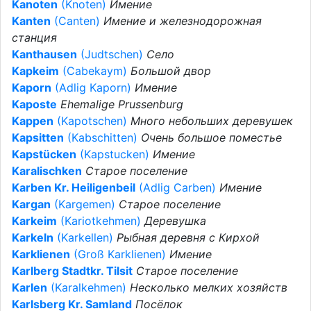
Kanoten
(Knoten)
Имение
Kanten
(Canten)
Имение и железнодорожная
станция
Kanthausen
(Judtschen)
Село
Kapkeim
(Cabekaym)
Большой двор
Kaporn
(Adlig Kaporn)
Имение
Kaposte
Ehemalige Prussenburg
Kappen
(Kapotschen)
Много небольших деревушек
Kapsitten
(Kabschitten)
Очень большое поместье
Kapstücken
(Kapstucken)
Имение
Karalischken
Старое поселение
Karben Kr. Heiligenbeil
(Adlig Carben)
Имение
Kargan
(Kargemen)
Старое поселение
Karkeim
(Kariotkehmen)
Деревушка
Karkeln
(Karkellen)
Рыбная деревня с Кирхой
Karklienen
(Groß Karklienen)
Имение
Karlberg Stadtkr. Tilsit
Старое поселение
Karlen
(Karalkehmen)
Несколько мелких хозяйств
Karlsberg Kr. Samland
Посёлок