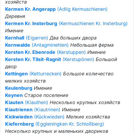
хозяйств
Kermen Kr. Angerapp
(Adlig Kermuschienen)
Деревня
Kermen Kr. Insterburg
(Kermuschienen Kr. Insterburg)
Имение
Kernhall
(Eigarren)
Два больших двора
Kernwalde
(Antagminehlen)
Небольшая ферма
Kersten Kr. Ebenrode
(Kerstuppen)
Имение
Kersten Kr. Tilsit-Ragnit
(Kerstupönen)
Большой
двор
Kettingen
(Ketturrecken)
Большое количество
мелких хозяйств
Keulenburg
Имение
Keynen
Старое поселение
Kiauten
(Kiauthen)
Несколько крупных хозяйств
Kiautrienen
(Kiautrinen)
Имение
Kickwieden
(Kückwieden)
Мелкие хозяйства
Kiefernberg
(Eggleningken Kr. Schloßberg)
Несколько крупных и маленьких двориков