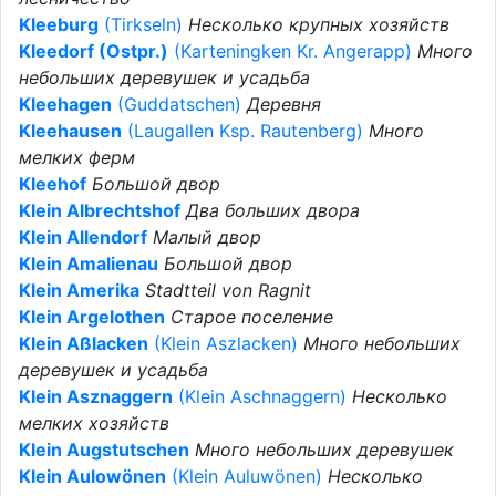
Kleeburg
(Tirkseln)
Несколько крупных хозяйств
Kleedorf (Ostpr.)
(Karteningken Kr. Angerapp)
Много
небольших деревушек и усадьба
Kleehagen
(Guddatschen)
Деревня
Kleehausen
(Laugallen Ksp. Rautenberg)
Много
мелких ферм
Kleehof
Большой двор
Klein Albrechtshof
Два больших двора
Klein Allendorf
Малый двор
Klein Amalienau
Большой двор
Klein Amerika
Stadtteil von Ragnit
Klein Argelothen
Старое поселение
Klein Aßlacken
(Klein Aszlacken)
Много небольших
деревушек и усадьба
Klein Asznaggern
(Klein Aschnaggern)
Несколько
мелких хозяйств
Klein Augstutschen
Много небольших деревушек
Klein Aulowönen
(Klein Auluwönen)
Несколько