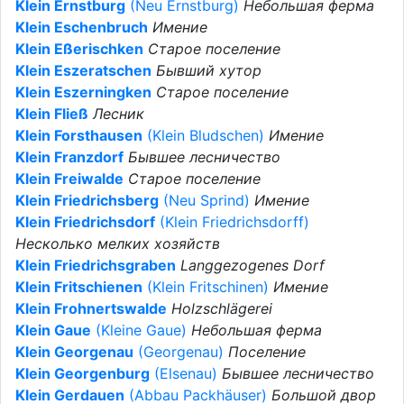
Klein Ernstburg
(Neu Ernstburg)
Небольшая ферма
Klein Eschenbruch
Имение
Klein Eßerischken
Старое поселение
Klein Eszeratschen
Бывший хутор
Klein Eszerningken
Старое поселение
Klein Fließ
Лесник
Klein Forsthausen
(Klein Bludschen)
Имение
Klein Franzdorf
Бывшее лесничество
Klein Freiwalde
Старое поселение
Klein Friedrichsberg
(Neu Sprind)
Имение
Klein Friedrichsdorf
(Klein Friedrichsdorff)
Несколько мелких хозяйств
Klein Friedrichsgraben
Langgezogenes Dorf
Klein Fritschienen
(Klein Fritschinen)
Имение
Klein Frohnertswalde
Holzschlägerei
Klein Gaue
(Kleine Gaue)
Небольшая ферма
Klein Georgenau
(Georgenau)
Поселение
Klein Georgenburg
(Elsenau)
Бывшее лесничество
Klein Gerdauen
(Abbau Packhäuser)
Большой двор