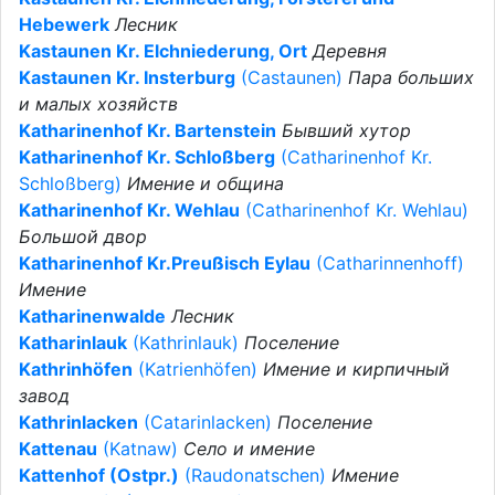
Hebewerk
Лесник
Kastaunen Kr. Elchniederung, Ort
Деревня
Kastaunen Kr. Insterburg
(Castaunen)
Пара больших
и малых хозяйств
Katharinenhof Kr. Bartenstein
Бывший хутор
Katharinenhof Kr. Schloßberg
(Catharinenhof Kr.
Schloßberg)
Имение и община
Katharinenhof Kr. Wehlau
(Catharinenhof Kr. Wehlau)
Большой двор
Katharinenhof Kr.Preußisch Eylau
(Catharinnenhoff)
Имение
Katharinenwalde
Лесник
Katharinlauk
(Kathrinlauk)
Поселение
Kathrinhöfen
(Katrienhöfen)
Имение и кирпичный
завод
Kathrinlacken
(Catarinlacken)
Поселение
Kattenau
(Katnaw)
Село и имение
Kattenhof (Ostpr.)
(Raudonatschen)
Имение