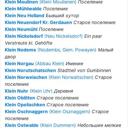
Klein Moulinen
(Klein Moulienen)
Поселение
Klein Mühlwalde
Поселение
Klein Neu Holland
Бывший хутор
Klein Neuendorf Kr. Gerdauen
Старое поселение
Klein Neumühl
Поселение
Klein Nickelsdorf
(Neu Nickelsdorf)
Ein paar
Verstreute kl. Gehöfte
Klein Nodems
(Nodembs, Gem. Powayen)
Малый
двор
Klein Norgau
(Abbau Klein)
Имение
Klein Norutschatschen
Stadtteil von Gumbinnen
Klein Norweischen
(Klein Norwaitschen)
Старое
поселение
Klein Nuhr
(Klein Uhr)
Деревня
Klein Oblitten
Старое поселение
Klein Opelischken
Старое поселение
Klein Oschnaggern
(Klein Osznaggern)
Старое
поселение
Klein Ostwalde
(Klein Dummern)
Небольшие мелкие