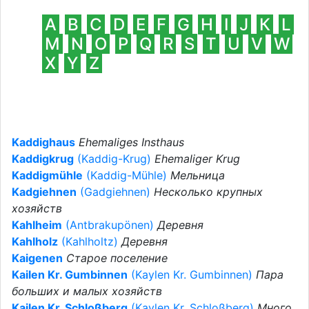
А
B
C
D
E
F
G
H
I
J
К
L
M
N
O
P
Q
R
S
T
U
V
W
X
Y
Z
Kaddighaus
Ehemaliges Insthaus
Kaddigkrug
(Kaddig-Krug)
Ehemaliger Krug
Kaddigmühle
(Kaddig-Mühle)
Мельница
Kadgiehnen
(Gadgiehnen)
Несколько крупных
хозяйств
Kahlheim
(Antbrakupönen)
Деревня
Kahlholz
(Kahlholtz)
Деревня
Kaigenen
Старое поселение
Kailen Kr. Gumbinnen
(Kaylen Kr. Gumbinnen)
Пара
больших и малых хозяйств
Kailen Kr. Schloßberg
(Kaylen Kr. Schloßberg)
Много