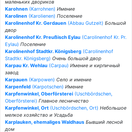
маленьких двориков
Karohnen
(Karrohnen)
Имение
Karolinen
(Karolienen)
Поселение
Karolinenhof Kr. Gerdauen
(Abbau Gutzeit)
Большой
двор
Karolinenhof Kr. Preußisch Eylau
(Carolinenhof Kr. Pr.
Eylau)
Поселение
Karolinenhof Stadtkr. Königsberg
(Carolinenhof
Stadtkr. Königsberg)
Очень большой двор
Karpau Kr. Wehlau
(Carpau)
Имение и кирпичный
завод
Karpauen
(Karpowen)
Село и имение
Karpenfeld
(Karpotschen)
Имение
Karpfenwinkel, Oberförsterei
(Uschbördschen,
Oberförsterei)
Главное лесничество
Karpfenwinkel, Ort
(Uschbördschen, Ort)
Небольшое
мелкое хозяйство и Усадьба
Karplauken, ehemaliges Waldhaus
Бывший лесной
дом