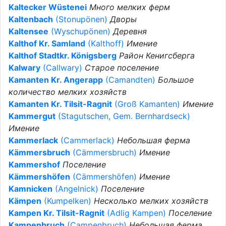
Kaltecker Wüstenei
Много мелких ферм
Kaltenbach
(Stonupönen)
Дворы
Kaltensee
(Wyschupönen)
Деревня
Kalthof Kr. Samland
(Kalthoff)
Имение
Kalthof Stadtkr. Königsberg
Район Кенигсберга
Kalwary
(Callwary)
Старое поселение
Kamanten Kr. Angerapp
(Camandten)
Большое
количество мелких хозяйств
Kamanten Kr. Tilsit-Ragnit
(Groß Kamanten)
Имение
Kammergut
(Stagutschen, Gem. Bernhardseck)
Имение
Kammerlack
(Cammerlack)
Небольшая ферма
Kämmersbruch
(Cämmersbruch)
Имение
Kammershof
Поселение
Kämmershöfen
(Cämmershöfen)
Имение
Kamnicken
(Angelnick)
Поселение
Kämpen
(Kumpelken)
Несколько мелких хозяйств
Kampen Kr. Tilsit-Ragnit
(Adlig Kampen)
Поселение
Kampenbruch
(Campenbruch)
Небольшая ферма