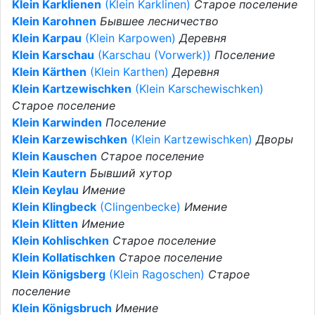
Klein Karklienen
(Klein Karklinen)
Старое поселение
Klein Karohnen
Бывшее лесничество
Klein Karpau
(Klein Karpowen)
Деревня
Klein Karschau
(Karschau (Vorwerk))
Поселение
Klein Kärthen
(Klein Karthen)
Деревня
Klein Kartzewischken
(Klein Karschewischken)
Старое поселение
Klein Karwinden
Поселение
Klein Karzewischken
(Klein Kartzewischken)
Дворы
Klein Kauschen
Старое поселение
Klein Kautern
Бывший хутор
Klein Keylau
Имение
Klein Klingbeck
(Clingenbecke)
Имение
Klein Klitten
Имение
Klein Kohlischken
Старое поселение
Klein Kollatischken
Старое поселение
Klein Königsberg
(Klein Ragoschen)
Старое
поселение
Klein Königsbruch
Имение