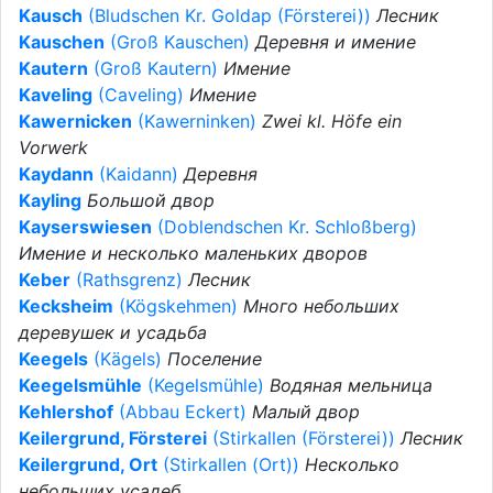
Kausch
(Bludschen Kr. Goldap (Försterei))
Лесник
Kauschen
(Groß Kauschen)
Деревня и имение
Kautern
(Groß Kautern)
Имение
Kaveling
(Caveling)
Имение
Kawernicken
(Kawerninken)
Zwei kl. Höfe ein
Vorwerk
Kaydann
(Kaidann)
Деревня
Kayling
Большой двор
Kayserswiesen
(Doblendschen Kr. Schloßberg)
Имение и несколько маленьких дворов
Keber
(Rathsgrenz)
Лесник
Kecksheim
(Kögskehmen)
Много небольших
деревушек и усадьба
Keegels
(Kägels)
Поселение
Keegelsmühle
(Kegelsmühle)
Водяная мельница
Kehlershof
(Abbau Eckert)
Малый двор
Keilergrund, Försterei
(Stirkallen (Försterei))
Лесник
Keilergrund, Ort
(Stirkallen (Ort))
Несколько
небольших усадеб