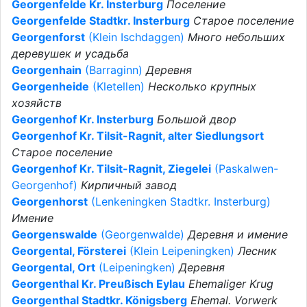
Georgenfelde Kr. Insterburg
Поселение
Georgenfelde Stadtkr. Insterburg
Старое поселение
Georgenforst
(Klein Ischdaggen)
Много небольших
деревушек и усадьба
Georgenhain
(Barraginn)
Деревня
Georgenheide
(Kletellen)
Несколько крупных
хозяйств
Georgenhof Kr. Insterburg
Большой двор
Georgenhof Kr. Tilsit-Ragnit, alter Siedlungsort
Старое поселение
Georgenhof Kr. Tilsit-Ragnit, Ziegelei
(Paskalwen-
Georgenhof)
Кирпичный завод
Georgenhorst
(Lenkeningken Stadtkr. Insterburg)
Имение
Georgenswalde
(Georgenwalde)
Деревня и имение
Georgental, Försterei
(Klein Leipeningken)
Лесник
Georgental, Ort
(Leipeningken)
Деревня
Georgenthal Kr. Preußisch Eylau
Ehemaliger Krug
Georgenthal Stadtkr. Königsberg
Ehemal. Vorwerk