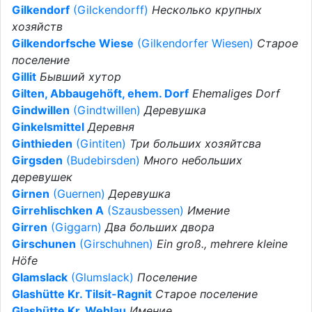
Gilkendorf
(Gilckendorff)
Несколько крупных
хозяйств
Gilkendorfsche Wiese
(Gilkendorfer Wiesen)
Старое
поселение
Gillit
Бывший хутор
Gilten, Abbaugehöft, ehem. Dorf
Ehemaliges Dorf
Gindwillen
(Gindtwillen)
Деревушка
Ginkelsmittel
Деревня
Ginthieden
(Gintiten)
Три больших хозяйтсва
Girgsden
(Budebirsden)
Много небольших
деревушек
Girnen
(Guernen)
Деревушка
Girrehlischken A
(Szausbessen)
Имение
Girren
(Giggarn)
Два больших двора
Girschunen
(Girschuhnen)
Ein groß., mehrere kleine
Höfe
Glamslack
(Glumslack)
Поселение
Glashütte Kr. Tilsit-Ragnit
Старое поселение
Glashütte Kr. Wehlau
Имение