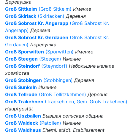
Деревушка
Groß Sittkeim
(Groß Sitkeim)
Имение
Groß Skirlack
(Skirlacken)
Деревня
Groß Sobrost Kr. Angerapp
(Groß Sabrost Kr.
Angerapp)
Деревня
Groß Sobrost Kr. Gerdauen
(Groß Sabrost Kr.
Gerdauen)
Деревушка
Groß Sporwitten
(Sporwitten)
Имение
Groß Steegen
(Steegen)
Имение
Groß Steindorf
(Steyndorf)
Небольшие мелкие
хозяйства
Groß Stobingen
(Stobbingen)
Деревня
Groß Sunkeln
Имение
Groß Tellrode
(Groß Tellitzkehmen)
Деревня
Groß Trakehnen
(Trackehmen, Gem. Groß Trakehnen)
Hauptgestüt
Groß Uszballen
Бывшая сельская община
Groß Waldeck
(Patollen)
Имение
Groß Waldhaus
Eheml. städt. Etablissement