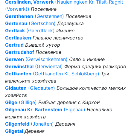
Gerslinden, Vorwerk
(Naujeningken Kr. Tilsit-Ragnit
(Vorwerk))
Поселение
Gersthenen
(Gerstehnen)
Поселение
Gertenau
(Gertschen)
Деревушка
Gertlack
(Gaerdtlack)
Имение
Gertlauken
Главное лесничество
Gertrud
Бывший хутор
Gertrudshof
Поселение
Gerwen
(Gerwischkehmen)
Село и имение
Gerwinsthal
(Gerwiental)
Ферма средних размеров
Gettkanten
(Gettkandten Kr. Schloßberg)
Три
маленьких хозяйтсва
Gidauten
(Giedauten)
Большое количество мелких
хозяйств
Gilge
(Gillige)
Рыбная деревня с Кирхой
Gilgenau Kr. Bartenstein
(Elgenau)
Несколько
мелких хозяйств
Gilgenfeld
(Joneiten)
Деревня
Gilgetal
Деревня