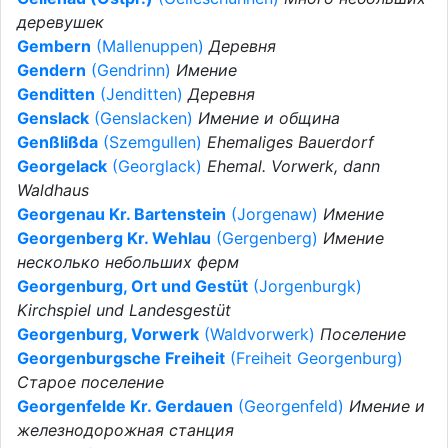
деревушек
Gembern
(Mallenuppen)
Деревня
Gendern
(Gendrinn)
Имение
Genditten
(Jenditten)
Деревня
Genslack
(Genslacken)
Имение и община
Genßlißda
(Szemgullen)
Ehemaliges Bauerdorf
Georgelack
(Georglack)
Ehemal. Vorwerk, dann
Waldhaus
Georgenau Kr. Bartenstein
(Jorgenaw)
Имение
Georgenberg Kr. Wehlau
(Gergenberg)
Имение
несколько небольших ферм
Georgenburg, Ort und Gestüt
(Jorgenburgk)
Kirchspiel und Landesgestüt
Georgenburg, Vorwerk
(Waldvorwerk)
Поселение
Georgenburgsche Freiheit
(Freiheit Georgenburg)
Старое поселение
Georgenfelde Kr. Gerdauen
(Georgenfeld)
Имение и
железнодорожная станция