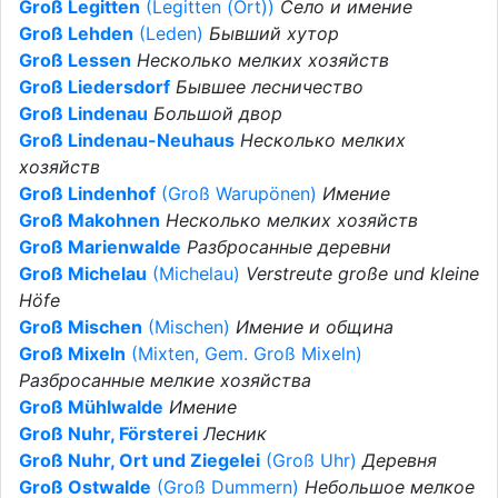
Groß Legitten
(Legitten (Ort))
Село и имение
Groß Lehden
(Leden)
Бывший хутор
Groß Lessen
Несколько мелких хозяйств
Groß Liedersdorf
Бывшее лесничество
Groß Lindenau
Большой двор
Groß Lindenau-Neuhaus
Несколько мелких
хозяйств
Groß Lindenhof
(Groß Warupönen)
Имение
Groß Makohnen
Несколько мелких хозяйств
Groß Marienwalde
Разбросанные деревни
Groß Michelau
(Michelau)
Verstreute große und kleine
Höfe
Groß Mischen
(Mischen)
Имение и община
Groß Mixeln
(Mixten, Gem. Groß Mixeln)
Разбросанные мелкие хозяйства
Groß Mühlwalde
Имение
Groß Nuhr, Försterei
Лесник
Groß Nuhr, Ort und Ziegelei
(Groß Uhr)
Деревня
Groß Ostwalde
(Groß Dummern)
Небольшое мелкое