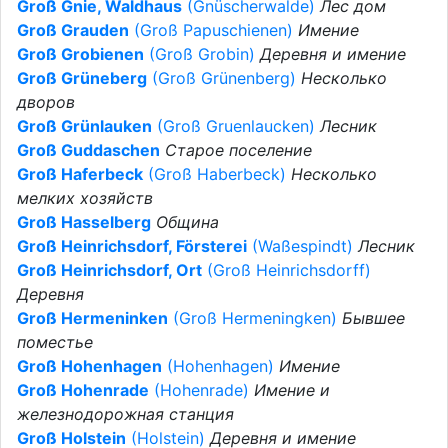
Groß Gnie, Waldhaus
(Gnüscherwalde)
Лес дом
Groß Grauden
(Groß Papuschienen)
Имение
Groß Grobienen
(Groß Grobin)
Деревня и имение
Groß Grüneberg
(Groß Grünenberg)
Несколько
дворов
Groß Grünlauken
(Groß Gruenlaucken)
Лесник
Groß Guddaschen
Старое поселение
Groß Haferbeck
(Groß Haberbeck)
Несколько
мелких хозяйств
Groß Hasselberg
Община
Groß Heinrichsdorf, Försterei
(Waßespindt)
Лесник
Groß Heinrichsdorf, Ort
(Groß Heinrichsdorff)
Деревня
Groß Hermeninken
(Groß Hermeningken)
Бывшее
поместье
Groß Hohenhagen
(Hohenhagen)
Имение
Groß Hohenrade
(Hohenrade)
Имение и
железнодорожная станция
Groß Holstein
(Holstein)
Деревня и имение