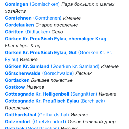
Gomingen
(Gomischken)
Пара больших и малых
хозяйств
Gomtehnen
(Gomthenen)
Имение
Gordelauken
Старое поселение
Göritten
(Didlauken)
Село
Görken Kr. Preußisch Eylau, ehemaliger Krug
Ehemaliger Krug
Görken Kr. Preußisch Eylau, Gut
(Goerken Kr. Pr.
Eylau)
Имение
Görken Kr. Samland
(Goerken Kr. Samland)
Имение
Görschenwalde
(Görschwalde)
Лесник
Gortlacken
Бывшее поместье
Gostkow
Имение
Gottesgnade Kr. Heiligenbeil
(Sangnitten)
Имение
Gottesgnade Kr. Preußisch Eylau
(Barchlack)
Поселение
Gotthardsthal
(Gothardsthal)
Имение
Götzendorf
(Goetzkendorf)
Очень большой двор
Götzlack
(Goetzlaucken)
Имение