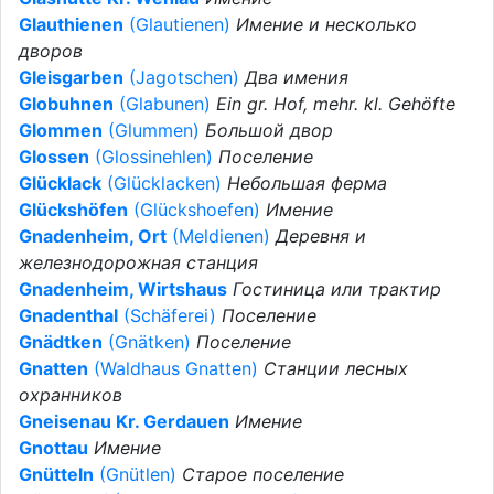
Glauthienen
(Glautienen)
Имение и несколько
дворов
Gleisgarben
(Jagotschen)
Два имения
Globuhnen
(Glabunen)
Ein gr. Hof, mehr. kl. Gehöfte
Glommen
(Glummen)
Большой двор
Glossen
(Glossinehlen)
Поселение
Glücklack
(Glücklacken)
Небольшая ферма
Glückshöfen
(Glückshoefen)
Имение
Gnadenheim, Ort
(Meldienen)
Деревня и
железнодорожная станция
Gnadenheim, Wirtshaus
Гостиница или трактир
Gnadenthal
(Schäferei)
Поселение
Gnädtken
(Gnätken)
Поселение
Gnatten
(Waldhaus Gnatten)
Станции лесных
охранников
Gneisenau Kr. Gerdauen
Имение
Gnottau
Имение
Gnütteln
(Gnütlen)
Старое поселение