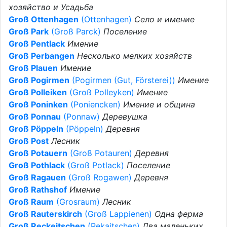
хозяйство и Усадьба
Groß Ottenhagen
(Ottenhagen)
Село и имение
Groß Park
(Groß Parck)
Поселение
Groß Pentlack
Имение
Groß Perbangen
Несколько мелких хозяйств
Groß Plauen
Имение
Groß Pogirmen
(Pogirmen (Gut, Försterei))
Имение
Groß Polleiken
(Groß Polleyken)
Имение
Groß Poninken
(Poniencken)
Имение и община
Groß Ponnau
(Ponnaw)
Деревушка
Groß Pöppeln
(Pöppeln)
Деревня
Groß Post
Лесник
Groß Potauern
(Groß Potauren)
Деревня
Groß Pothlack
(Groß Potlack)
Поселение
Groß Ragauen
(Groß Rogawen)
Деревня
Groß Rathshof
Имение
Groß Raum
(Grosraum)
Лесник
Groß Rauterskirch
(Groß Lappienen)
Одна ферма
Groß Reckeitschen
(Rekaitschen)
Два маленьких