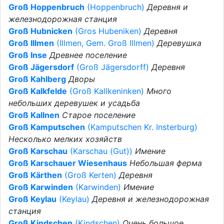
Groß Hoppenbruch
(Hoppenbruch)
Деревня и
железнодорожная станция
Groß Hubnicken
(Gros Hubeniken)
Деревня
Groß Illmen
(Illmen, Gem. Groß Illmen)
Деревушка
Groß Inse
Древнее поселение
Groß Jägersdorf
(Groß Jägersdorff)
Деревня
Groß Kahlberg
Дворы
Groß Kalkfelde
(Groß Kallkeninken)
Много
небольших деревушек и усадьба
Groß Kallnen
Старое поселение
Groß Kamputschen
(Kamputschen Kr. Insterburg)
Несколько мелких хозяйств
Groß Karschau
(Karschau (Gut))
Имение
Groß Karschauer Wiesenhaus
Небольшая ферма
Groß Kärthen
(Groß Kerten)
Деревня
Groß Karwinden
(Karwinden)
Имение
Groß Keylau
(Keylau)
Деревня и железнодорожная
станция
Groß Kindschen
(Kindschen)
Очень большое