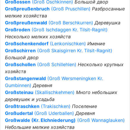
Großossen
(Groß Oschkinnen)
Большой двор
Großpreußenbruch
(Groß Pruschillen)
Разбросанные
мелкие хозяйства
Großpreußenwald
(Groß Berschkurren)
Деревушка
Großroden
(Groß Ischdaggen Kr. Tilsit-Ragnit)
Несколько мелких хозяйств
Großschenkendorf
(Lenkonischken)
Имение
Großschirren
(Groß Skaisgirren Kr. Tilsit-Ragnit)
Большой двор
Großschollen
(Groß Schillehlen)
Несколько крупных
хозяйств
Großstangenwald
(Groß Wersmeningken Kr.
Gumbinnen)
Деревня
Großsteinau
(Skallischkehmen)
Много небольших
деревушек и усадьба
Großtraschken
(Trakischken)
Поселение
Großudertal
(Groß Uderballen)
Деревня
Großwalde (Kr. Elchniederung)
(Groß Wannaglauken)
Небольшие мелкие хозяйства