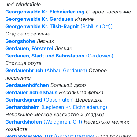
und Windmühle
Georgenwalde Kr. Elchniederung
Старое поселение
Georgenwalde Kr. Gerdauen
Имение
Georgenwalde Kr. Tilsit-Ragnit
(Schillis (Ort))
Старое поселение
Georgshöhe
Лесник
Gerdauen, Försterei
Лесник
Gerdauen, Stadt und Bahnstation
(Gerdowen)
Столица оруга
Gerdauenbruch
(Abbau Gerdauen)
Старое
поселение
Gerdauenhöfchen
Большой двор
Gerdauer Schießhaus
Небольшая ферма
Gerhardsgrund
(Obschruten)
Деревушка
Gerhardsheim
(Lepienen Kr. Elchniederung)
Небольшое мелкое хозяйство и Усадьба
Gerhardshöfen
(Weidgirren, Ort)
Несколько мелких
хозяйств
Gerhardswalde, Ort
(Gerhardtswalde)
Пара больших