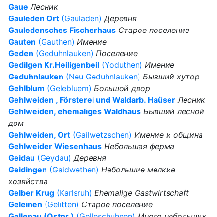
Gaue
Лесник
Gauleden Ort
(Gauladen)
Деревня
Gauledensches Fischerhaus
Старое поселение
Gauten
(Gauthen)
Имение
Geden
(Geduhnlauken)
Поселение
Gedilgen Kr.Heiligenbeil
(Yoduthen)
Имение
Geduhnlauken
(Neu Geduhnlauken)
Бывший хутор
Gehlblum
(Gelebluem)
Большой двор
Gehlweiden , Försterei und Waldarb. Haüser
Лесник
Gehlweiden, ehemaliges Waldhaus
Бывший лесной
дом
Gehlweiden, Ort
(Gailwetzschen)
Имение и община
Gehlweider Wiesenhaus
Небольшая ферма
Geidau
(Geydau)
Деревня
Geidingen
(Gaidwethen)
Небольшие мелкие
хозяйства
Gelber Krug
(Karlsruh)
Ehemalige Gastwirtschaft
Geleinen
(Gelitten)
Старое поселение
Gellenau (Ostpr.)
(Gelleschuhnen)
Много небольших