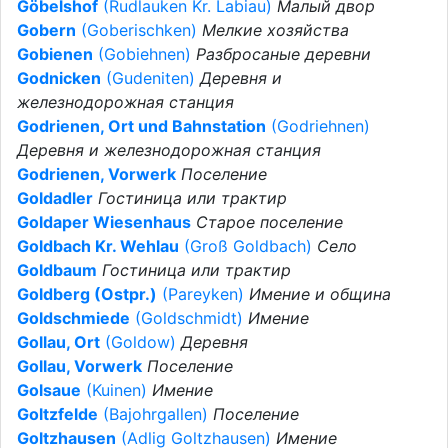
Göbelshof
(Rudlauken Kr. Labiau)
Малый двор
Gobern
(Goberischken)
Мелкие хозяйства
Gobienen
(Gobiehnen)
Разбросаные деревни
Godnicken
(Gudeniten)
Деревня и
железнодорожная станция
Godrienen, Ort und Bahnstation
(Godriehnen)
Деревня и железнодорожная станция
Godrienen, Vorwerk
Поселение
Goldadler
Гостиница или трактир
Goldaper Wiesenhaus
Старое поселение
Goldbach Kr. Wehlau
(Groß Goldbach)
Село
Goldbaum
Гостиница или трактир
Goldberg (Ostpr.)
(Pareyken)
Имение и община
Goldschmiede
(Goldschmidt)
Имение
Gollau, Ort
(Goldow)
Деревня
Gollau, Vorwerk
Поселение
Golsaue
(Kuinen)
Имение
Goltzfelde
(Bajohrgallen)
Поселение
Goltzhausen
(Adlig Goltzhausen)
Имение