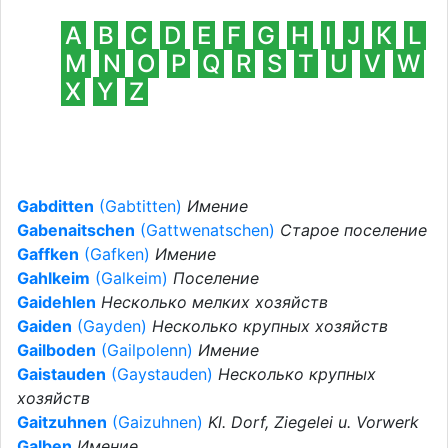
А
B
C
D
E
F
G
H
I
J
К
L
M
N
O
P
Q
R
S
T
U
V
W
X
Y
Z
Gabditten
(Gabtitten)
Имение
Gabenaitschen
(Gattwenatschen)
Старое поселение
Gaffken
(Gafken)
Имение
Gahlkeim
(Galkeim)
Поселение
Gaidehlen
Несколько мелких хозяйств
Gaiden
(Gayden)
Несколько крупных хозяйств
Gailboden
(Gailpolenn)
Имение
Gaistauden
(Gaystauden)
Несколько крупных
хозяйств
Gaitzuhnen
(Gaizuhnen)
Kl. Dorf, Ziegelei u. Vorwerk
Galben
Имение