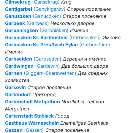
Gänsekrug
(Gansekrug)
Krug
Gantigarbei
(Ganckigarby)
Старое поселение
Ganuszken
(Ganuczken)
Старое поселение
Garbeek
(Garbeck)
Несколько дворов
Garbeningken
(Garbninken)
Имение
Garbnicken Kr. Bartenstein
(Garbeninken)
Имение
Garbnicken Kr. Preußisch Eylau
(Garbenithen)
Имение
Garbseiden
(Garpseden)
Деревня и имение
Gardwingen
(Gardewin)
Два больших двора
Garnen
(Giggarn-Skerswethen)
Два средних
хозяйства
Garsovin
Старое поселение
Gartendorf
Пригород
Gartenstadt Metgethen
Nördlicher Teil von
Metgethen
Gartenstadt Stablack
Город
Gasthaus Warnascheln
Ehemaliges Gasthaus
Gaszen
(Gassen)
Старое поселение