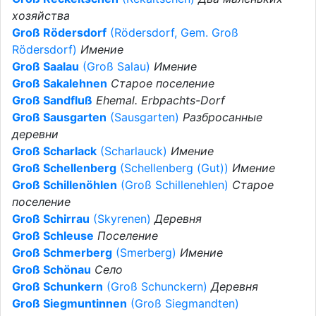
хозяйства
Groß Rödersdorf
(Rödersdorf, Gem. Groß
Rödersdorf)
Имение
Groß Saalau
(Groß Salau)
Имение
Groß Sakalehnen
Старое поселение
Groß Sandfluß
Ehemal. Erbpachts-Dorf
Groß Sausgarten
(Sausgarten)
Разбросанные
деревни
Groß Scharlack
(Scharlauck)
Имение
Groß Schellenberg
(Schellenberg (Gut))
Имение
Groß Schillenöhlen
(Groß Schillenehlen)
Старое
поселение
Groß Schirrau
(Skyrenen)
Деревня
Groß Schleuse
Поселение
Groß Schmerberg
(Smerberg)
Имение
Groß Schönau
Село
Groß Schunkern
(Groß Schunckern)
Деревня
Groß Siegmuntinnen
(Groß Siegmandten)