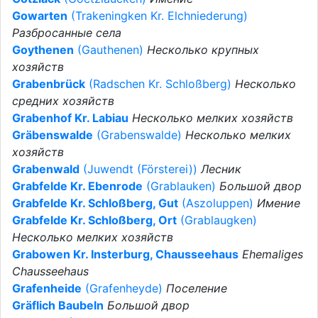
Gowarten
(Trakeningken Kr. Elchniederung)
Разбросанные села
Goythenen
(Gauthenen)
Несколько крупных
хозяйств
Grabenbrück
(Radschen Kr. Schloßberg)
Несколько
средних хозяйств
Grabenhof Kr. Labiau
Несколько мелких хозяйств
Gräbenswalde
(Grabenswalde)
Несколько мелких
хозяйств
Grabenwald
(Juwendt (Försterei))
Лесник
Grabfelde Kr. Ebenrode
(Grablauken)
Большой двор
Grabfelde Kr. Schloßberg, Gut
(Aszoluppen)
Имение
Grabfelde Kr. Schloßberg, Ort
(Grablaugken)
Несколько мелких хозяйств
Grabowen Kr. Insterburg, Chausseehaus
Ehemaliges
Chausseehaus
Grafenheide
(Grafenheyde)
Поселение
Gräflich Baubeln
Большой двор