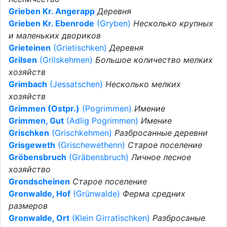
Grieben Kr. Angerapp
Деревня
Grieben Kr. Ebenrode
(Gryben)
Несколько крупных
и маленьких двориков
Grieteinen
(Grietischken)
Деревня
Grilsen
(Grilskehmen)
Большое количество мелких
хозяйств
Grimbach
(Jessatschen)
Несколько мелких
хозяйств
Grimmen (Ostpr.)
(Pogrimmen)
Имение
Grimmen, Gut
(Adlig Pogrimmen)
Имение
Grischken
(Grischkehmen)
Разбросанные деревни
Grisgeweth
(Grischewethenn)
Старое поселение
Gröbensbruch
(Gräbensbruch)
Личное лесное
хозяйство
Grondscheinen
Старое поселение
Gronwalde, Hof
(Grünwalde)
Ферма средних
размеров
Gronwalde, Ort
(Klein Girratischken)
Разбросаные