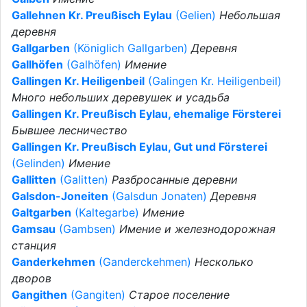
Gallehnen Kr. Preußisch Eylau
(Gelien)
Небольшая
деревня
Gallgarben
(Königlich Gallgarben)
Деревня
Gallhöfen
(Galhöfen)
Имение
Gallingen Kr. Heiligenbeil
(Galingen Kr. Heiligenbeil)
Много небольших деревушек и усадьба
Gallingen Kr. Preußisch Eylau, ehemalige Försterei
Бывшее лесничество
Gallingen Kr. Preußisch Eylau, Gut und Försterei
(Gelinden)
Имение
Gallitten
(Galitten)
Разбросанные деревни
Galsdon-Joneiten
(Galsdun Jonaten)
Деревня
Galtgarben
(Kaltegarbe)
Имение
Gamsau
(Gambsen)
Имение и железнодорожная
станция
Ganderkehmen
(Ganderckehmen)
Несколько
дворов
Gangithen
(Gangiten)
Старое поселение