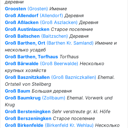
деревни
Groosten
(Grosten)
Имение
Groß Allendorf
(Allendorf)
Деревня
Groß Aßlacken
(Groß Aszlacken)
Деревня
Groß Austinlaucken
Старое поселение
Groß Baitschen
(Baitzschen)
Деревня
Groß Barthen, Ort
(Barthen Kr. Samland)
Имение и
несколько усадеб
Groß Barthen, Torfhaus
Torfhaus
Groß Bärwalde
(Groß Beerwalde)
Несколько
крупных хозяйств
Groß Basznitzkallen
(Groß Bazniczkallen)
Ehemal.
Ortsteil von Steilberg
Groß Baum
Большая деревня
Groß Baumkrug
(Zollbaum)
Ehemal. Vorwerk und
Krug
Groß Bersteningken
Sehr verstreute gr. kl. Höfe
Groß Berszeningken
Старое поселение
Groß Birkenfelde
(Birkenfeld Kr. Wehlau)
Несколько