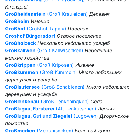
Kirchspiel
Großheidenstein
(Groß Krauleiden)
Деревня
Großheim
Имение
Großhof
(Großhof Tapiau)
Посёлок
Groshof Bürgersdorf
Старое поселение
Großholzeck
Несколько небольших усадеб
Großkallwen
(Groß Kallwischken)
Небольшие
мелкие хозяйства
Großkrippen
(Groß Kriposen)
Имение
Großkummen
(Groß Kummeln)
Много небольших
деревушек и усадьба
Großlautersee
(Groß Schabienen)
Много небольших
деревушек и усадьба
Großlenkenau
(Groß Lenkeningken)
Село
Großlugau, Försterei
(Alt Lenkutschen)
Лесник
Großlugau, Gut und Ziegelei
(Lugowen)
Дворянское
поместье
Großmedien
(Medunischken)
Большой двор