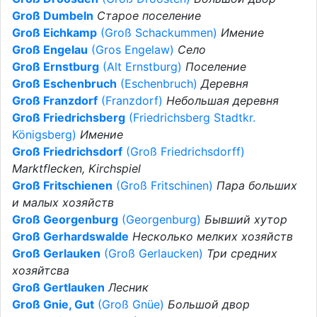
Groß Dumbeln
Старое поселение
Groß Eichkamp
(Groß Schackummen)
Имение
Groß Engelau
(Gros Engelaw)
Село
Groß Ernstburg
(Alt Ernstburg)
Поселение
Groß Eschenbruch
(Eschenbruch)
Деревня
Groß Franzdorf
(Franzdorf)
Небольшая деревня
Groß Friedrichsberg
(Friedrichsberg Stadtkr.
Königsberg)
Имение
Groß Friedrichsdorf
(Groß Friedrichsdorff)
Marktflecken, Kirchspiel
Groß Fritschienen
(Groß Fritschinen)
Пара больших
и малых хозяйств
Groß Georgenburg
(Georgenburg)
Бывший хутор
Groß Gerhardswalde
Несколько мелких хозяйств
Groß Gerlauken
(Groß Gerlaucken)
Три средних
хозяйтсва
Groß Gertlauken
Лесник
Groß Gnie, Gut
(Groß Gnüe)
Большой двор