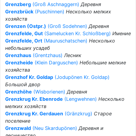
Grenzberg
(Groß Aschnaggern)
Деревня
Grenzbrück
(Puschinnen)
Несколько мелких
хозяйств
Grenzen (Ostpr.)
(Groß Sodehnen)
Деревня
Grenzfelde, Gut
(Samelucken Kr. Schloßberg)
Имение
Grenzfelde, Ort
(Mauruschatschen)
Несколько
небольших усадеб
Grenzhaus
(Grentzhaus)
Лесник
Grenzheide
(Klein Darguschen)
Небольшие мелкие
хозяйства
Grenzhof Kr. Goldap
(Jodupönen Kr. Goldap)
Большой двор
Grenzhöhe
(Wisborienen)
Деревня
Grenzkrug Kr. Ebenrode
(Lengwehnen)
Несколько
мелких хозяйств
Grenzkrug Kr. Gerdauen
(Gränzkrug)
Старое
поселение
Grenzwald
(Neu Skardupönen)
Деревня и
лесничество