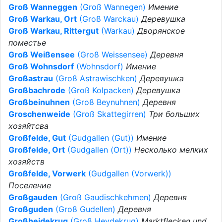
Groß Wanneggen
(Groß Wannegen)
Имение
Groß Warkau, Ort
(Groß Warckau)
Деревушка
Groß Warkau, Rittergut
(Warkau)
Дворянское
поместье
Groß Weißensee
(Groß Weissensee)
Деревня
Groß Wohnsdorf
(Wohnsdorf)
Имение
Großastrau
(Groß Astrawischken)
Деревушка
Großbachrode
(Groß Kolpacken)
Деревушка
Großbeinuhnen
(Groß Beynuhnen)
Деревня
Groschenweide
(Groß Skattegirren)
Три больших
хозяйтсва
Großfelde, Gut
(Gudgallen (Gut))
Имение
Großfelde, Ort
(Gudgallen (Ort))
Несколько мелких
хозяйств
Großfelde, Vorwerk
(Gudgallen (Vorwerk))
Поселение
Großgauden
(Groß Gaudischkehmen)
Деревня
Großguden
(Groß Gudellen)
Деревня
Großheidekrug
(Groß Heydekrug)
Marktflecken und