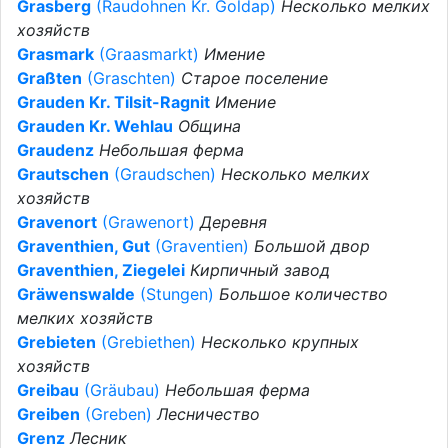
Grasberg
(Raudohnen Kr. Goldap)
Несколько мелких
хозяйств
Grasmark
(Graasmarkt)
Имение
Graßten
(Graschten)
Старое поселение
Grauden Kr. Tilsit-Ragnit
Имение
Grauden Kr. Wehlau
Община
Graudenz
Небольшая ферма
Grautschen
(Graudschen)
Несколько мелких
хозяйств
Gravenort
(Grawenort)
Деревня
Graventhien, Gut
(Graventien)
Большой двор
Graventhien, Ziegelei
Кирпичный завод
Gräwenswalde
(Stungen)
Большое количество
мелких хозяйств
Grebieten
(Grebiethen)
Несколько крупных
хозяйств
Greibau
(Gräubau)
Небольшая ферма
Greiben
(Greben)
Лесничество
Grenz
Лесник