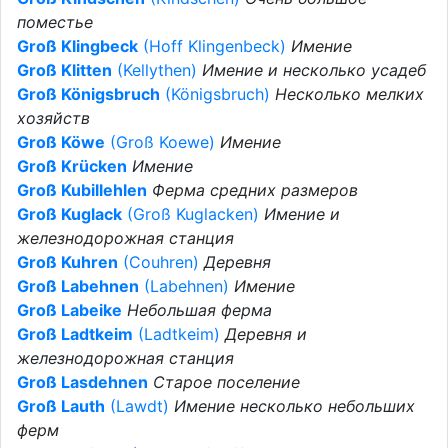
поместье
Groß Klingbeck
(Hoff Klingenbeck)
Имение
Groß Klitten
(Kellythen)
Имение и несколько усадеб
Groß Königsbruch
(Königsbruch)
Несколько мелких
хозяйств
Groß Köwe
(Groß Koewe)
Имение
Groß Krücken
Имение
Groß Kubillehlen
Ферма средних размеров
Groß Kuglack
(Groß Kuglacken)
Имение и
железнодорожная станция
Groß Kuhren
(Couhren)
Деревня
Groß Labehnen
(Labehnen)
Имение
Groß Labeike
Небольшая ферма
Groß Ladtkeim
(Ladtkeim)
Деревня и
железнодорожная станция
Groß Lasdehnen
Старое поселение
Groß Lauth
(Lawdt)
Имение несколько небольших
ферм