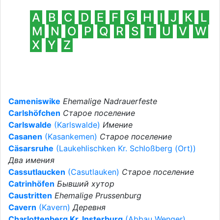
А
B
C
D
E
F
G
H
I
J
К
L
M
N
O
P
Q
R
S
T
U
V
W
X
Y
Z
Cameniswike
Ehemalige Nadrauerfeste
Carlshöfchen
Старое поселение
Carlswalde
(Karlswalde)
Имение
Casanen
(Kasankemen)
Старое поселение
Cäsarsruhe
(Laukehlischken Kr. Schloßberg (Ort))
Два имения
Cassutlaucken
(Casutlauken)
Старое поселение
Catrinhöfen
Бывший хутор
Caustritten
Ehemalige Prussenburg
Cavern
(Kavern)
Деревня
Charlottenberg Kr. Insterburg
(Abbau Wenger)