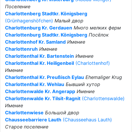
Поселение
Charlottenberg Stadtkr. Königsberg
(Grünhagenshöfchen)
Малый двор
Charlottenburg Kr. Gerdauen
Много мелких ферм
Charlottenburg Stadtkr. Königsberg
Посёлок
Charlottenhof Kr. Samland
Имение
Charlottenruh
Имение
Charlottenthal Kr. Bartenstein
Имение
Charlottenthal Kr. Heiligenbeil
(Charlottenhof)
Имение
Charlottenthal Kr. Preußisch Eylau
Ehemaliger Krug
Charlottenthal Kr. Wehlau
Бывший хутор
Charlottenwalde Kr. Angerapp
Имение
Charlottenwalde Kr. Tilsit-Ragnit
(Charlottenswalde)
Имение
Charlottenwiese
Большой двор
Chausseebarriere Lauth
(Chausseehaus Lauth)
Старое поселение