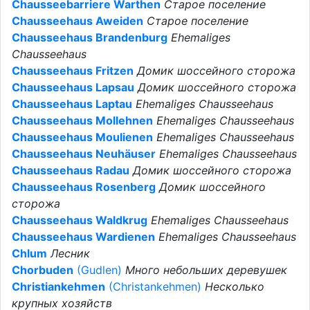
Chausseebarriere Warthen
Старое поселение
Chausseehaus Aweiden
Старое поселение
Chausseehaus Brandenburg
Ehemaliges
Chausseehaus
Chausseehaus Fritzen
Домик шоссейного сторожа
Chausseehaus Lapsau
Домик шоссейного сторожа
Chausseehaus Laptau
Ehemaliges Chausseehaus
Chausseehaus Mollehnen
Ehemaliges Chausseehaus
Chausseehaus Moulienen
Ehemaliges Chausseehaus
Chausseehaus Neuhäuser
Ehemaliges Chausseehaus
Chausseehaus Radau
Домик шоссейного сторожа
Chausseehaus Rosenberg
Домик шоссейного
сторожа
Chausseehaus Waldkrug
Ehemaliges Chausseehaus
Chausseehaus Wardienen
Ehemaliges Chausseehaus
Chlum
Лесник
Chorbuden
(Gudlen)
Много небольших деревушек
Christiankehmen
(Christankehmen)
Несколько
крупных хозяйств